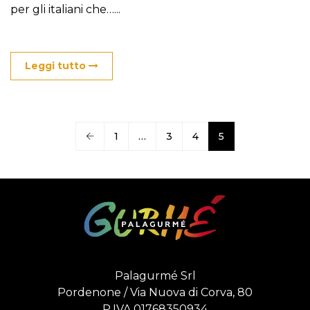
per gli italiani che…...
Leggi tutto
1
…
3
4
5
Palagurmé Srl
Pordenone / Via Nuova di Corva, 80
P.IVA 01768350934