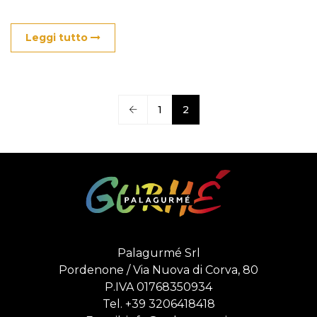
Leggi tutto
1
2
Palagurmé Srl
Pordenone / Via Nuova di Corva, 80
P.IVA 01768350934
Tel.
+39 3206418418