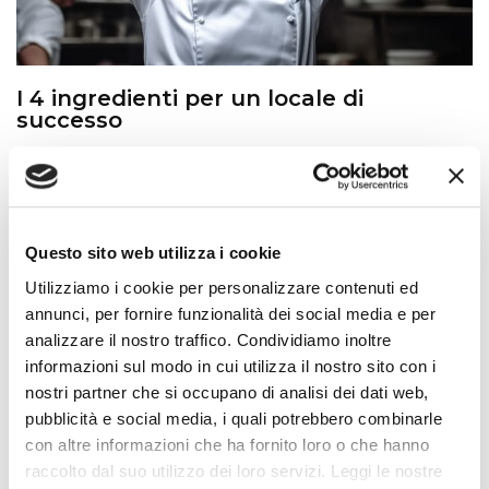
I 4 ingredienti per un locale di
successo
Imprenditore Ho.Re.Ca.
,
Il Settore Ho.Re.Ca.
,
Ristoratore E Imprenditore
,
Costruire Un Locale Di
Successo
Questo sito web utilizza i cookie
I 4 ingredienti chiave per un’attività di successo Vuoi
Utilizziamo i cookie per personalizzare contenuti ed
saperne...
annunci, per fornire funzionalità dei social media e per
analizzare il nostro traffico. Condividiamo inoltre
informazioni sul modo in cui utilizza il nostro sito con i
Leggi tutto
nostri partner che si occupano di analisi dei dati web,
pubblicità e social media, i quali potrebbero combinarle
con altre informazioni che ha fornito loro o che hanno
raccolto dal suo utilizzo dei loro servizi. Leggi le nostre