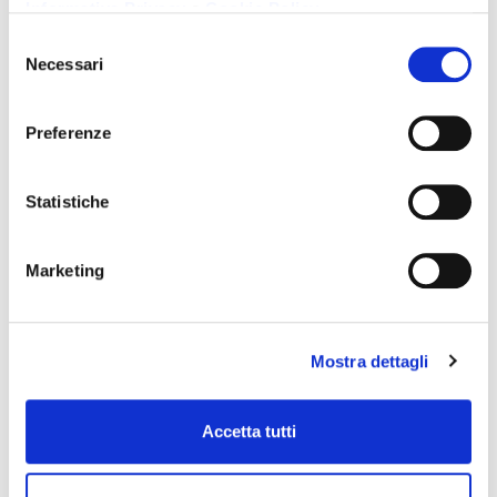
Informativa Privacy
e
Cookie Policy
.
Selezione
Necessari
del
consenso
Preferenze
Statistiche
Marketing
5 strategie per aumentare la
Mostra dettagli
produttività dei collaboratori
Imprenditore Ho.Re.Ca.
,
Ristoratore E Imprenditore
,
Accetta tutti
Costruire Un Locale Di Successo