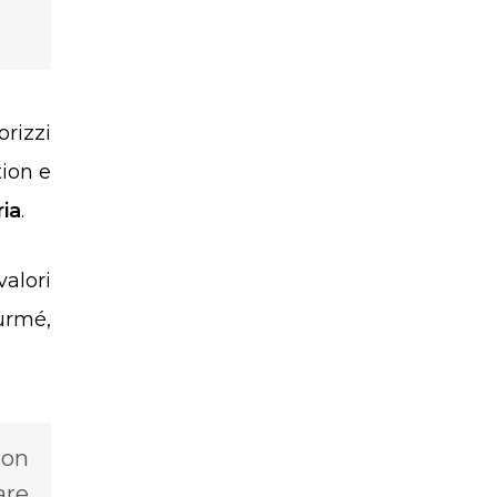
orizzi
tion e
ria
.
alori
urmé,
con
are