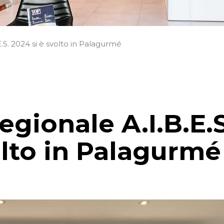
E.S. 2024 si è svolto in Palagurmé
egionale A.I.B.E.S
olto in Palagurmé