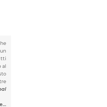
che
 un
tti
 al
sto
tre
pal
le…