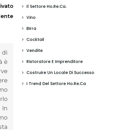
ivato
Il Settore Ho.Re.Ca.
dente
Vino
Birra
Cocktail
Vendite
 di
à è
Ristoratore E Imprenditore
rve
Costruire Un Locale Di Successo
ere
I Trend Del Settore Ho.Re.Ca
amo
rlo
 In
imo
sta