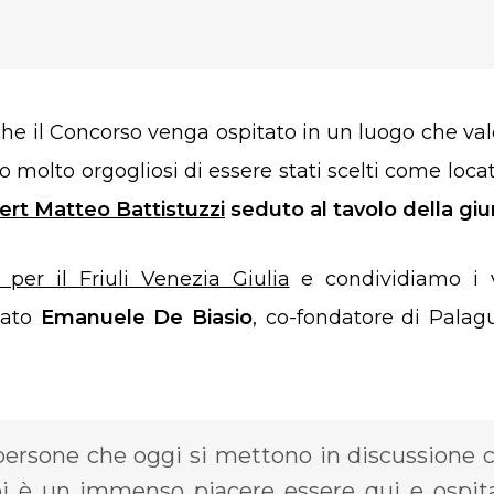
he il Concorso venga ospitato in un luogo che val
 molto orgogliosi di essere stati scelti come loca
pert Matteo Battistuzzi
seduto al tavolo della giu
 per il Friuli Venezia Giulia
e condividiamo i v
eato
Emanuele De Biasio
, co-fondatore di Palag
persone che oggi si mettono in discussione 
oi è un immenso piacere essere qui e ospit