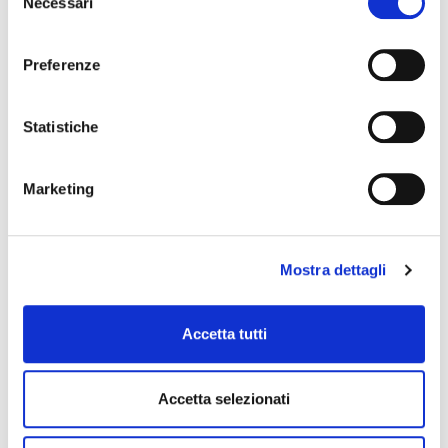
Necessari
del
grande ed importante investimento che tu
consenso
possa fare!
Preferenze
Statistiche
Vuoi saperne di più? Contattaci!
Marketing
Mostra dettagli
Accetta tutti
Accetta selezionati