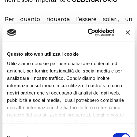
Per quanto riguarda l’essere solari, un
ambiente positivo, con uno staff allineato e
così gestito, sicuramente aiuta e rende tutto
più facile, e ricorda la cosa più importante che
Questo sito web utilizza i cookie
devi osservare quando selezioni un cameriere
Utilizziamo i cookie per personalizzare contenuti ed
annunci, per fornire funzionalità dei social media e per
è proprio questo, il suo carattere, perché il
analizzare il nostro traffico. Condividiamo inoltre
tecnicismo lo impari ma l’essere solari è una
informazioni sul modo in cui utilizza il nostro sito con i
nostri partner che si occupano di analisi dei dati web,
dote innata.
pubblicità e social media, i quali potrebbero combinarle
con altre informazioni che ha fornito loro o che hanno
Come cita un proverbio cinese:
“Se non sai
raccolto dal suo utilizzo dei loro servizi. Leggi le nostre
Informativa Privacy
e
Cookie Policy
.
sorridere non aprire una bottega”.
Selezione
In conclusione, forma il tuo staff, è il più