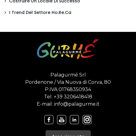
Costruire Un Locale Di Successo
I Trend Del Settore Ho.Re.Ca
Palagurmé Srl
Pordenone / Via Nuova di Corva, 80
P.IVA 01768350934
Tel.
+39 3206418418
E-mail:
info@palagurme.it